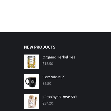
NEW PRODUCTS
Organic Herbal Tee
$
15.50
Ceramic Mug
$
9.50
Himalayan Rose Salt
$
54.20