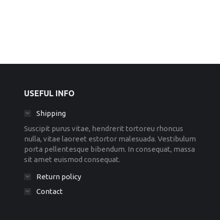
USEFUL INFO
Shipping
Suscipit purus vitae, hendrerit tortoreu rhoncus
nulla, vitae laoreet estortor malesuada. Vestibulum
porta pellentesque bibendum. In consequat, massa
sit amet euismod consequat.
Return policy
Contact