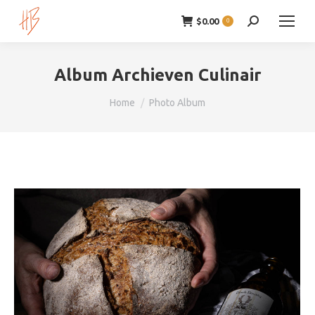
$
0.00
Zoeken:
0
Album Archieven
Culinair
Je bent hier:
Home
Photo Album