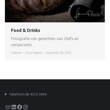
Food & Drinks
Fotografie van gerechten van chefs en
restaurants.
Culinair
Door
admin
augustus 30, 2025
Telefoon 06 4315 1844
E-mail
LinkedIn
Facebook
Instagram