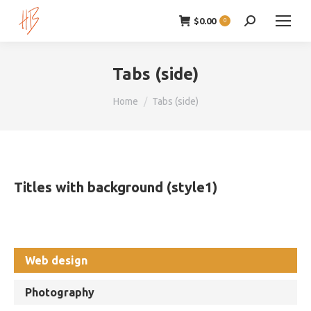
$
0.00
Zoeken:
0
Tabs (side)
Je bent hier:
Home
Tabs (side)
Titles with background (style1)
Web design
Photography