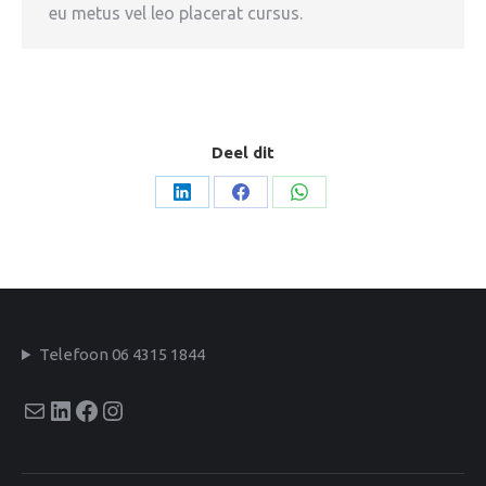
eu metus vel leo placerat cursus.
Deel dit
Deel
Deel
Deel
op
op
op
LinkedIn
Facebook
WhatsApp
Telefoon 06 4315 1844
E-mail
LinkedIn
Facebook
Instagram