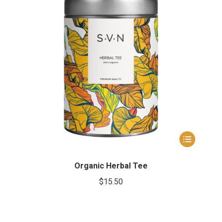
Dit
uct
product
t
heeft
Organic Herbal Tee
dere
meerdere
$
15.50
ties.
variaties.
e
Deze
e
optie