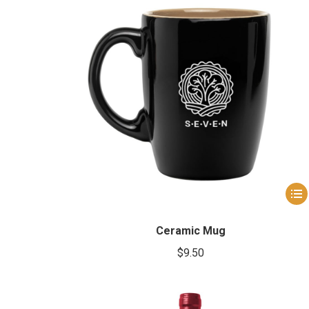
Dit
prod
heef
Ceramic Mug
meer
$
9.50
varia
Dez
opti