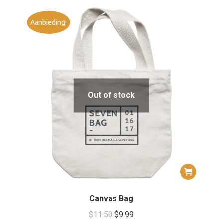
Aanbieding!
Out of stock
Canvas Bag
Oorspronkelijke
Huidige
$
11.50
$
9.99