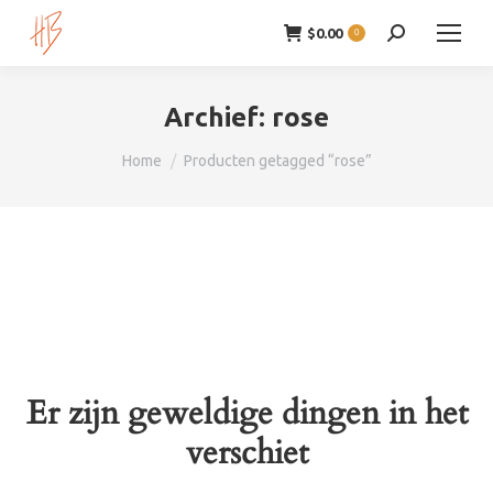
$
0.00
Zoeken:
0
Archief:
rose
Je bent hier:
Home
Producten getagged “rose”
Er zijn geweldige dingen in het
verschiet