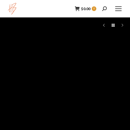
$
0.00
Zoeken:
0