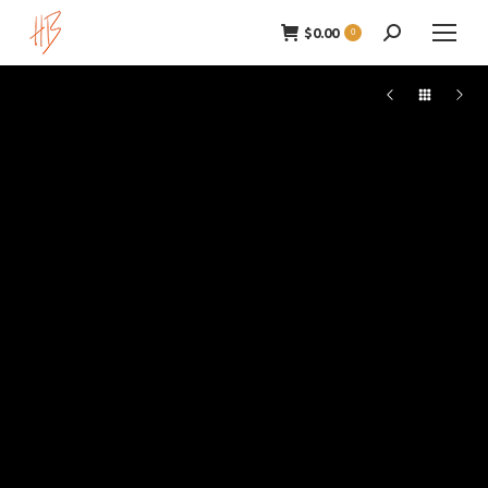
$
0.00
Zoeken:
0