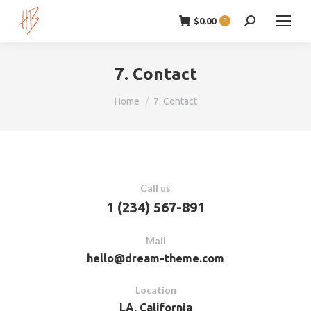
$
0.00
Zoeken:
0
7. Contact
Je bent hier:
Home
7. Contact
Call us
1 (234) 567-891
Mail
hello@dream-theme.com
Location
LA, California