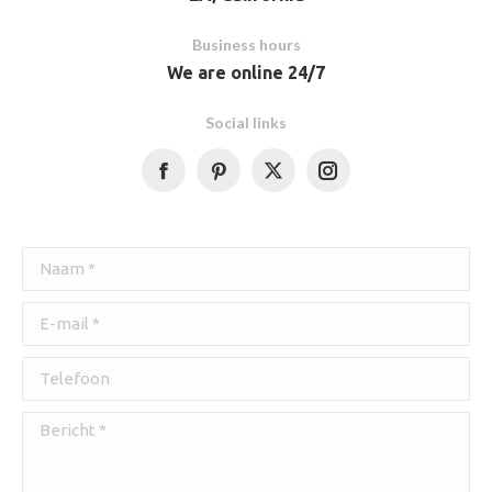
Business hours
We are online 24/7
Social links
Facebook
Naam *
E-mail *
Telefoon
Bericht *